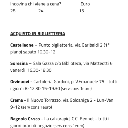
Indovina chi viene a cena?
Euro
28
24
15
ACQUISTO IN BIGLIETTERIA
Castelleone
– Punto biglietteria, via Garibaldi 2 (1°
piano) sabato 10.30-12
Soresina
– Sala Gazza c/o Biblioteca, via Matteotti 6
venerdì
16.30-18.30
Orzinuovi -
Cartoleria Gardoni, p. V.Emanuele 75 - tutti
i giorni 8-12.30 15-19.30
(serv cons 1euro)
Crema
- Il Nuovo Torrazzo, via Goldaniga 2 - Lun-Ven
9-12
(serv cons 1euro)
Bagnolo Cr.sco
- La calzorapid, C.C. Bennet - tutti i
giorni orari di negozio
(serv cons 1euro)