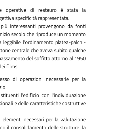
e operative di restauro è stata la
ttiva specificità rappresentata.
 più interessanti provengono da fonti
l'inizio secolo che riproduce un momento
 leggibile l'ordinamento platea-palchi-
hettone centrale che aveva subito qualche
bassamento del soffitto attorno al 1950
ei fìlms.
lesso di operazioni necessarie per la
zio.
tituenti l'edifìcio con l'individuazione
sionali e delle caratteristiche costruttive
gli elementi necessari per la valutazione
 il consolidamento delle strutture, la