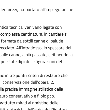
 dei mezzi, ha portato all'impiego anche
ntica tecnica, venivano legate con
a complessa centinatura: in cantiere si
formata da sottili canne di palude
cciato. All'intradosso, lo spessore del
ulle canne, a più passate, e rifinendo la
poi state dipinte le figurazioni del
 in tre punti i criteri di restauro che
di conservazione dell'opera; 2.
lla precisa immagine stilistica della
auro conservativo e filologico.
rattutto mirati al ripristino delle
tti, dei palchi, dell'atrio, del Ridotto e