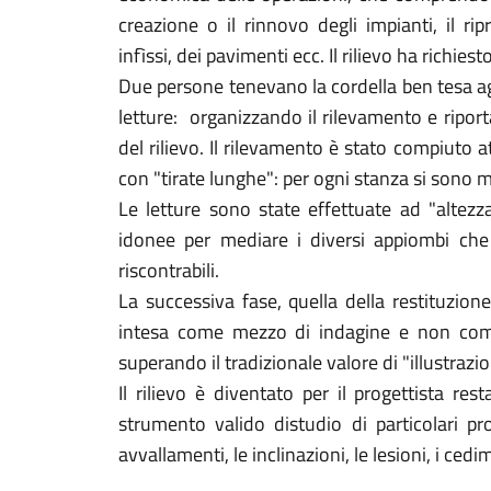
creazione o il rinnovo degli impianti, il ripr
infìssi, dei pavimenti ecc. Il rilievo ha richie
Due persone tenevano la cordella ben tesa agl
letture: organizzando il rilevamento e ripo
del rilievo. Il rilevamento è stato compiuto 
con "tirate lunghe": per ogni stanza si sono mis
Le letture sono state effettuate ad "altez
idonee per mediare i diversi appiombi che 
riscontrabili.
La successiva fase, quella della restituzion
intesa come mezzo di indagine e non come
superando il tradizionale valore di "illustrazi
Il rilievo è diventato per il progettista re
strumento valido distudio di particolari p
avvallamenti, le inclinazioni, le lesioni, i cedi