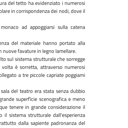
tura del tetto ha evidenziato i numerosi
colare in corrispondenza dei nodi, dove il
l monaco ad appoggiarsi sulla catena
enza del materiale hanno portato alla
on nuove favature in legno lamellare.
olto sul sistema strutturale che sorregge
la volta è sorretta, attraverso numerosi
collegato a tre piccole capriate poggiami
 sala del teatro era stata senza dubbio
e grande superfìcie scenografica e meno
ue tenere in grande considerazione il
 il sistema strutturale dall'esperienza
rattutto dalla sapiente padronanza del