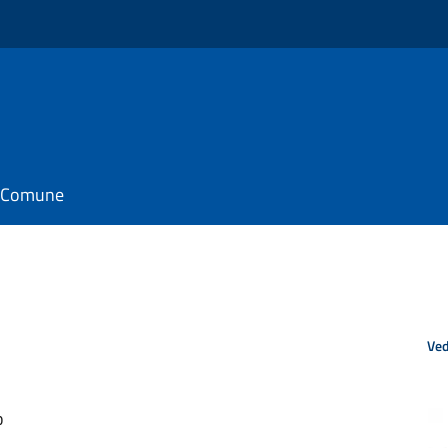
il Comune
Ved
o