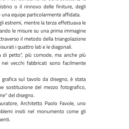
istino o il rinnovo delle finiture, degli
sto una equipe particolarmente affidata.
i estremi, mentre la terza effettuava le
rtando le misure su una prima immagine
attraverso il metodo della triangolazione
urati i quattro lati e le diagonali.
za di petto", più comode, ma anche più
nei vecchi fabbricati sono facilmente
e grafica sul tavolo da disegno, è stata
 sostituzione del mezzo fotografico,
one" del disegno.
stauratore, Architetto Paolo Favole, uno
roblemi insiti nel monumento come gli
menti.