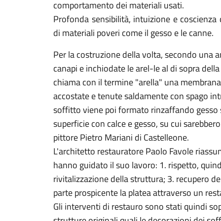
comportamento dei materiali usati.
Profonda sensibilità, intuizione e coscienza
di materiali poveri come il gesso e le canne.
Per la costruzione della volta, secondo una a
canapi e inchiodate le arel-le al di sopra dell
chiama con il termine "arella" una membrana 
accostate e tenute saldamente con spago intre
soffitto viene poi formato rinzaffando gesso s
superficie con calce e gesso, su cui sarebbero 
pittore Pietro Mariani di Castelleone.
L'architetto restauratore Paolo Favole riassume
hanno guidato il suo lavoro: 1. rispetto, quin
rivitalizzazione della struttura; 3. recupero de
parte prospicente la platea attraverso un rest
Gli interventi di restauro sono stati quindi sop
strutture originali quali le decorazioni dei soffi