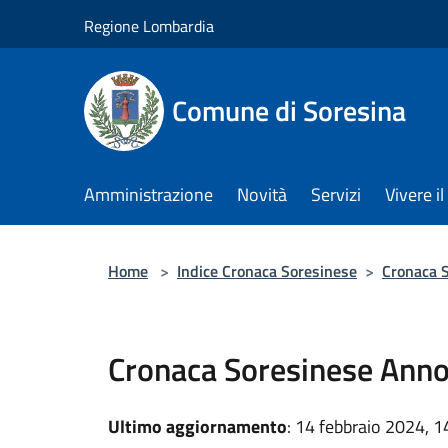
Salta al contenuto principale
Regione Lombardia
Comune di Soresina
Amministrazione
Novità
Servizi
Vivere 
Home
>
Indice Cronaca Soresinese
>
Cronaca S
Cronaca Soresinese Ann
Ultimo aggiornamento
: 14 febbraio 2024, 1