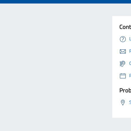
Cont
Prob