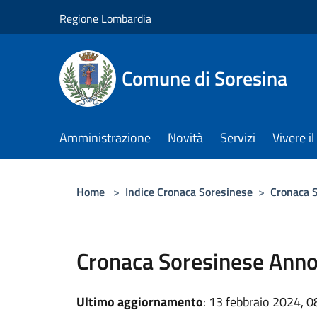
Salta al contenuto principale
Regione Lombardia
Comune di Soresina
Amministrazione
Novità
Servizi
Vivere 
Home
>
Indice Cronaca Soresinese
>
Cronaca S
Cronaca Soresinese Ann
Ultimo aggiornamento
: 13 febbraio 2024, 0