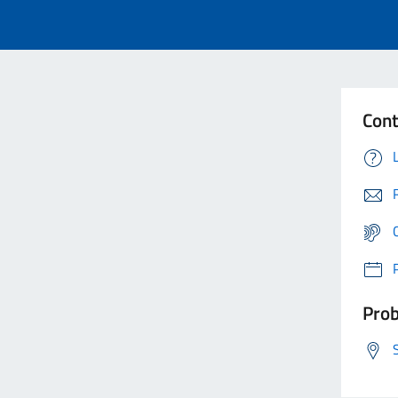
Cont
Prob