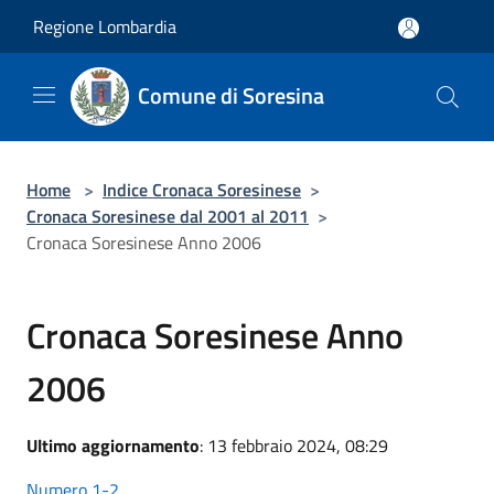
Salta al contenuto principale
Regione Lombardia
Comune di Soresina
Home
>
Indice Cronaca Soresinese
>
Cronaca Soresinese dal 2001 al 2011
>
Cronaca Soresinese Anno 2006
Cronaca Soresinese Anno
2006
Ultimo aggiornamento
: 13 febbraio 2024, 08:29
Numero 1-2