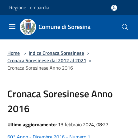
Salta al contenuto principale
Regione Lombardia
Comune di Soresina
Home
>
Indice Cronaca Soresinese
>
Cronaca Soresinese dal 2012 al 2021
>
Cronaca Soresinese Anno 2016
Cronaca Soresinese Anno
2016
Ultimo aggiornamento
: 13 febbraio 2024, 08:27
60° Anno - Dicembre 2016 - Numero 1