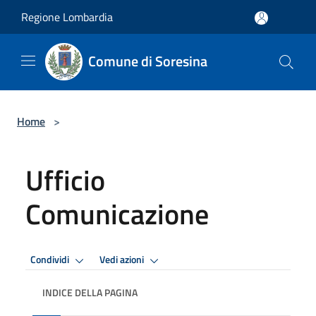
Salta al contenuto principale
Regione Lombardia
Comune di Soresina
Home
>
Ufficio
Comunicazione
Condividi
Vedi azioni
INDICE DELLA PAGINA