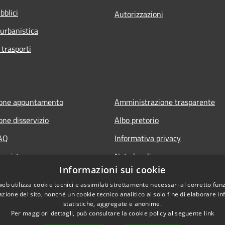
bblici
Autorizzazioni
 urbanistica
 trasporti
ione appuntamento
Amministrazione trasparente
one disservizio
Albo pretorio
FAQ
Informativa privacy
 assistenza
Note legali
Informazioni sui cookie
Dichiarazione di accessibilità
web utilizza cookie tecnici e assimilati strettamente necessari al corretto fu
azione del sito, nonché un cookie tecnico analitico al solo fine di elaborare i
statistiche, aggregate e anonime.
Per maggiori dettagli, può consultare la cookie policy al seguente
link