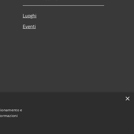
Luoghi
Eventi
×
nzionamento e
nformazioni