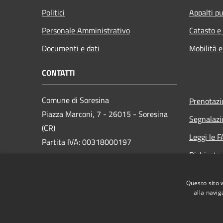
Politici
Appalti pu
Personale Amministrativo
Catasto e
Documenti e dati
Mobilità e
CONTATTI
Comune di Soresina
Prenotaz
Piazza Marconi, 7 - 26015 - Soresina
Segnalazi
(CR)
Leggi le 
Partita IVA: 00318000197
Richiesta
PEC:
comune.soresina@pec.regione.lombardia.it
Questo sito 
Centralino Unico: 0374 349411
alla navig