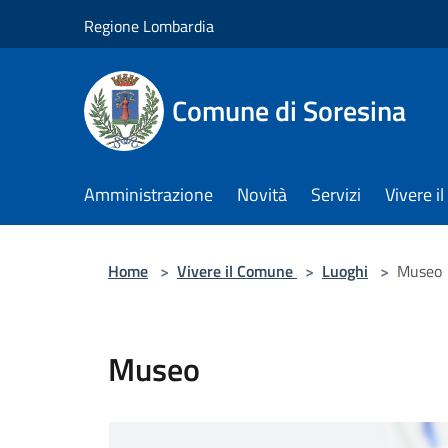
Salta al contenuto principale
Regione Lombardia
Comune di Soresina
Amministrazione
Novità
Servizi
Vivere 
Home
>
Vivere il Comune
>
Luoghi
>
Museo
Museo