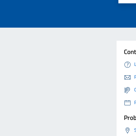
Cont
Prob