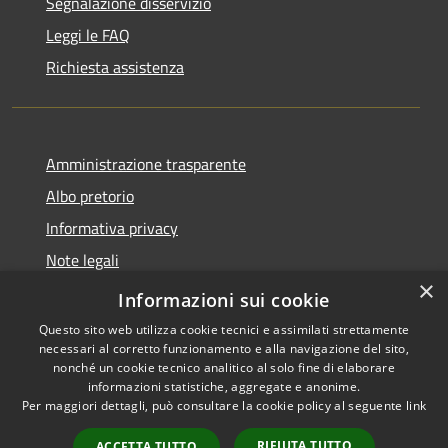
Segnalazione disservizio
Leggi le FAQ
Richiesta assistenza
Amministrazione trasparente
Albo pretorio
Informativa privacy
Note legali
×
Dichiarazione di accessibilità
Informazioni sui cookie
Questo sito web utilizza cookie tecnici e assimilati strettamente
necessari al corretto funzionamento e alla navigazione del sito,
nonché un cookie tecnico analitico al solo fine di elaborare
informazioni statistiche, aggregate e anonime.
RSS
Copyright © 2026 • Comune di
Per maggiori dettagli, può consultare la cookie policy al seguente
link
Accessibilità
Soresina • Powered by
Privacy
Municipium
Accesso
•
RIFIUTA TUTTO
ACCETTA TUTTO